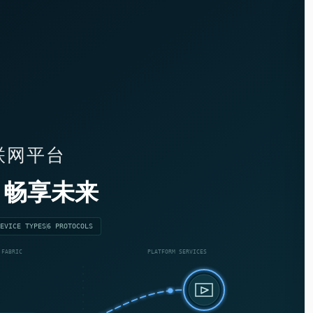
物联网平台
畅享未来
EVICE TYPES
6 PROTOCOLS
 FABRIC
PLATFORM SERVICES