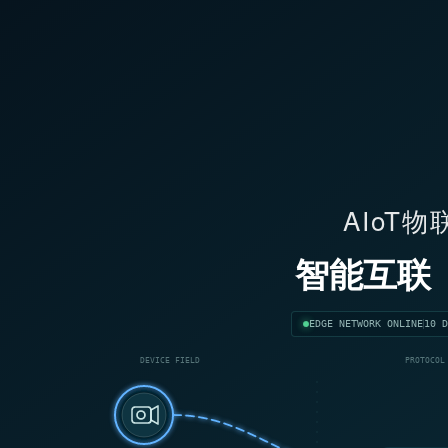
AIoT
智能互联
EDGE NETWORK ONLINE
10 D
DEVICE FIELD
PROTOCOL